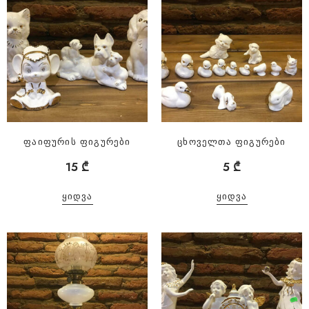
ფაიფურის ფიგურები
ცხოველთა ფიგურები
15
₾
5
₾
ᲧᲘᲓᲕᲐ
ᲧᲘᲓᲕᲐ