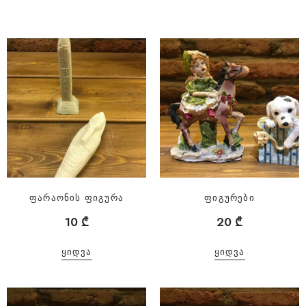
ფარაონის ფიგურა
ფიგურები
10
₾
20
₾
ᲧᲘᲓᲕᲐ
ᲧᲘᲓᲕᲐ