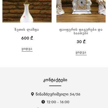
ზეთის ლამფა
ფაიფურის ფიგურები და
საათები
600
₾
30
₾
ᲧᲘᲓᲕᲐ
ᲧᲘᲓᲕᲐ
ᲙᲝᲜᲢᲐᲥᲢᲔᲑᲘ
წინამძღვრიშვილი 54/56
12:00 - 16:00