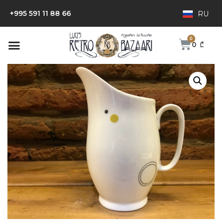
+995 591 11 88 66
RU
0
₾