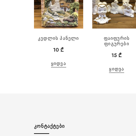
კედლის პანელი
ფაიფურის
ფიგურები
10
₾
15
₾
ᲧᲘᲓᲕᲐ
ᲧᲘᲓᲕᲐ
ᲙᲝᲜᲢᲐᲥᲢᲔᲑᲘ