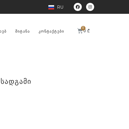
RU
0
₾
ᲮᲔᲑ
ᲛᲘᲢᲐᲜᲐ
ᲙᲝᲜᲢᲐᲥᲢᲔᲑᲘ
 სადგამი