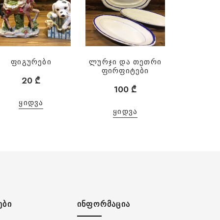
ფიგურები
ლურჯი და თეთრი
ფირფიტები
20
₾
100
₾
ᲧᲘᲓᲕᲐ
ᲧᲘᲓᲕᲐ
ᲔᲑᲘ
ᲘᲜᲤᲝᲠᲛᲐᲪᲘᲐ