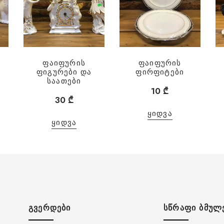
ფაიფურის
ფაიფურის
ფიგურები და
ფირფიტები
საათები
10
₾
30
₾
ᲧᲘᲓᲕᲐ
ᲧᲘᲓᲕᲐ
ᲒᲕᲔᲠᲓᲔᲑᲘ
ᲡᲬᲠᲐᲤᲘ ᲑᲛᲣᲚ