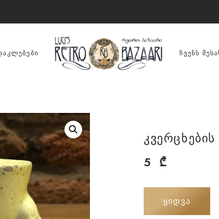
ᲓᲐᲙᲚᲔᲑᲔᲑᲘ
ᲩᲕᲔᲜᲡ ᲨᲔᲡᲐ
კვერცხების
5
₾
ᲧᲘᲓᲕᲐ