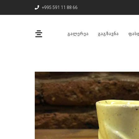
+995 591 11 88 66
ᲒᲐᲚᲔᲠᲔᲐ
ᲒᲐᲒᲖᲐᲕᲜᲐ
ᲤᲐᲡ