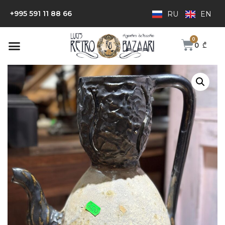
+995 591 11 88 66
RU
EN
0
₾