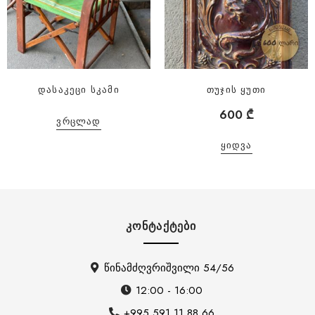
დასაკეცი სკამი
თუჯის ყუთი
600
₾
ᲕᲠᲪᲚᲐᲓ
ᲧᲘᲓᲕᲐ
ᲙᲝᲜᲢᲐᲥᲢᲔᲑᲘ
წინამძღვრიშვილი 54/56
12:00 - 16:00
+995 591 11 88 66