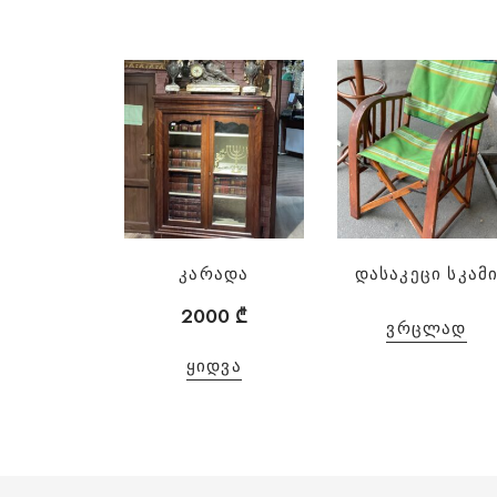
კარადა
დასაკეცი სკამ
2000
₾
ᲕᲠᲪᲚᲐᲓ
ᲧᲘᲓᲕᲐ