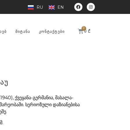
RU
EN
0
₾
ᲮᲔᲑ
ᲛᲘᲢᲐᲜᲐ
ᲙᲝᲜᲢᲐᲥᲢᲔᲑᲘ
აუ
1940), ქვეყანა-გერმანია, მასალა-
ომარეობაში. სერიოზული დაზიანებისა
შე.
მ.