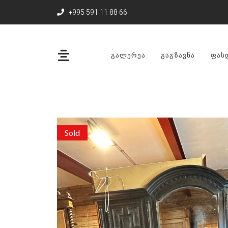
+995 591 11 88 66
ᲒᲐᲚᲔᲠᲔᲐ
ᲒᲐᲒᲖᲐᲕᲜᲐ
ᲤᲐᲡ
Sold