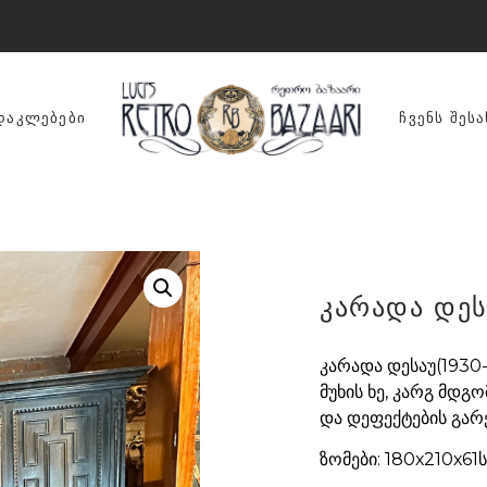
ᲓᲐᲙᲚᲔᲑᲔᲑᲘ
ᲩᲕᲔᲜᲡ ᲨᲔᲡᲐ
კარადა დეს
კარადა დესაუ(1930-
მუხის ხე, კარგ მდგ
და დეფექტების გარე
ზომები: 180х210х61ს