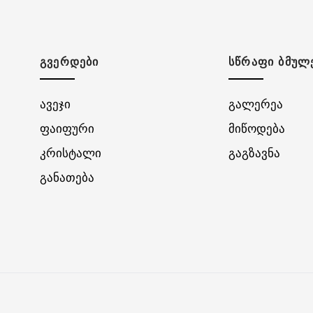
ᲒᲕᲔᲠᲓᲔᲑᲘ
ᲡᲬᲠᲐᲤᲘ ᲑᲛᲣᲚ
ავეჯი
გალერეა
ფაიფური
მიწოდება
კრისტალი
გაგზავნა
განათება