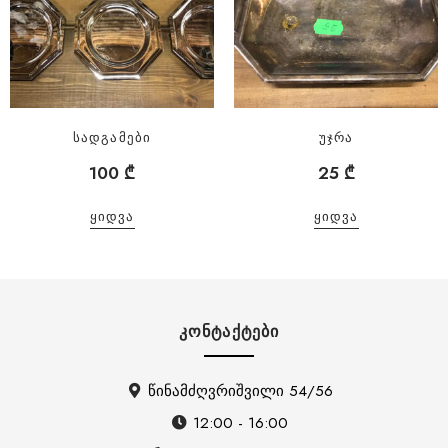
სადგამები
უჯრა
100
₾
25
₾
ᲧᲘᲓᲕᲐ
ᲧᲘᲓᲕᲐ
ᲙᲝᲜᲢᲐᲥᲢᲔᲑᲘ
წინამძღვრიშვილი 54/56
12:00 - 16:00