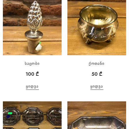
საცობი
ქოთანი
100
₾
50
₾
ᲧᲘᲓᲕᲐ
ᲧᲘᲓᲕᲐ