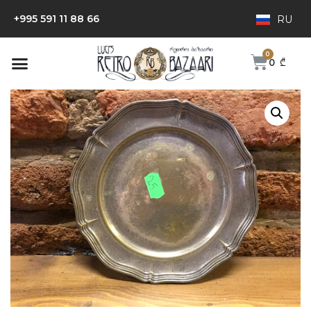
+995 591 11 88 66
RU
0
₾