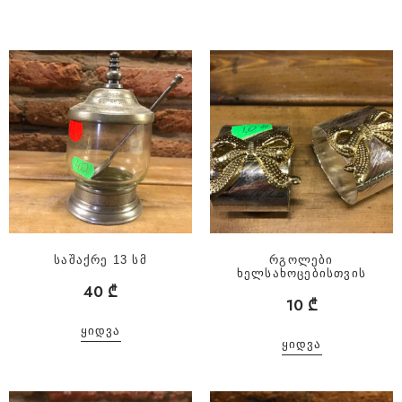
საშაქრე 13 სმ
რგოლები
ხელსახოცებისთვის
40
₾
10
₾
ᲧᲘᲓᲕᲐ
ᲧᲘᲓᲕᲐ