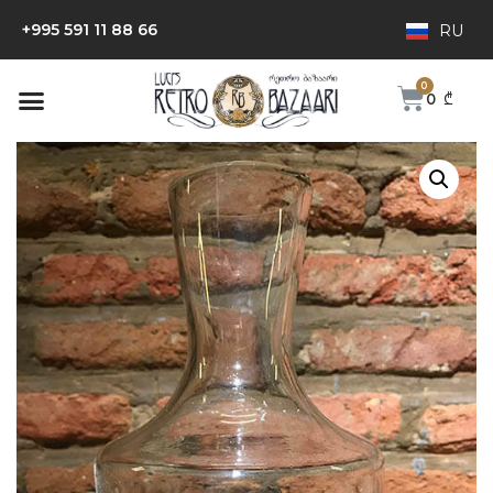
+995 591 11 88 66
RU
0
₾