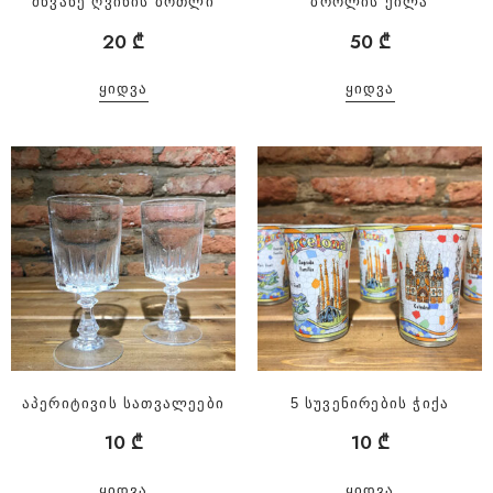
მწვანე ღვინის ბოთლი
ბროლის ქილა
20
₾
50
₾
ᲧᲘᲓᲕᲐ
ᲧᲘᲓᲕᲐ
აპერიტივის სათვალეები
5 სუვენირების ჭიქა
10
₾
10
₾
ᲧᲘᲓᲕᲐ
ᲧᲘᲓᲕᲐ