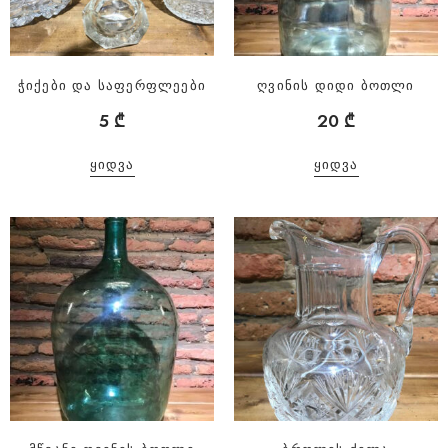
ჭიქები და საფერფლეები
ღვინის დიდი ბოთლი
5
₾
20
₾
ᲧᲘᲓᲕᲐ
ᲧᲘᲓᲕᲐ