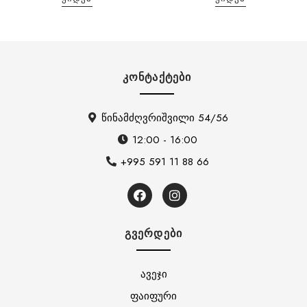
ᲙᲝᲜᲢᲐᲥᲢᲔᲑᲘ
წინამძღვრიშვილი 54/56
12:00 - 16:00
+995 591 11 88 66
ᲒᲕᲔᲠᲓᲔᲑᲘ
ავეჯი
ფაიფური