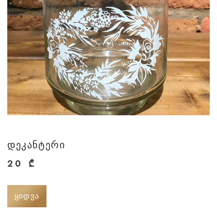
დეკანტერი
20
₾
ᲧᲘᲓᲕᲐ