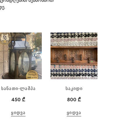
 ყურადღებით შეამოწმოთ
დე.
სანათი-ლამპა
საკიდი
450
₾
800
₾
ᲧᲘᲓᲕᲐ
ᲧᲘᲓᲕᲐ