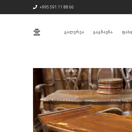
+995 591 11 88 66
ᲒᲐᲚᲔᲠᲔᲐ
ᲒᲐᲒᲖᲐᲕᲜᲐ
ᲤᲐᲡ