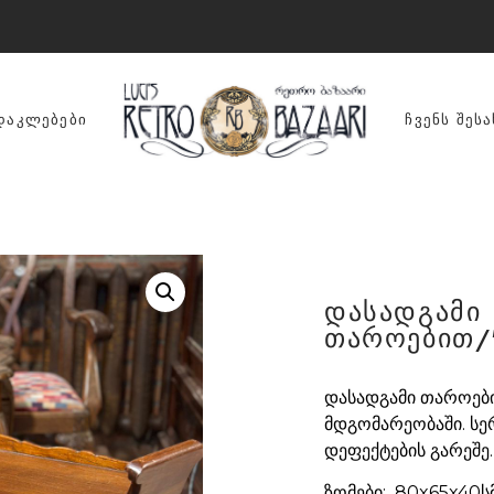
ᲓᲐᲙᲚᲔᲑᲔᲑᲘ
ᲩᲕᲔᲜᲡ ᲨᲔᲡᲐ
დასადგამი
თაროებით/
დასადგამი თაროები
მდგომარეობაში. სე
დეფექტების გარეშე.
ზომები: 80x65x40სმ