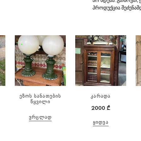
არ ხდება. გთხოვთ,
პროდუქცია შეძენამ
ეზოს სანათების
კარადა
წყვილი
2000
₾
ᲕᲠᲪᲚᲐᲓ
ᲧᲘᲓᲕᲐ