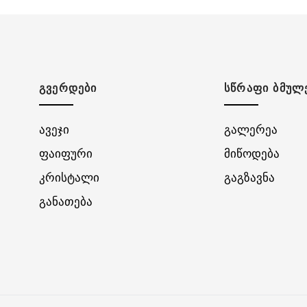
ᲒᲕᲔᲠᲓᲔᲑᲘ
ᲡᲬᲠᲐᲤᲘ ᲑᲛᲣᲚ
ავეჯი
გალერეა
ფაიფური
მიწოდება
კრისტალი
გაგზავნა
განათება