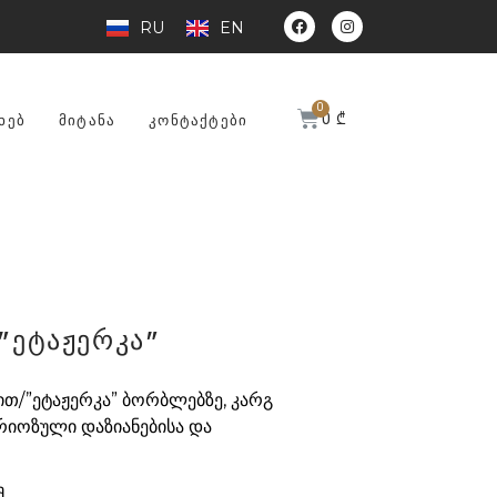
RU
EN
0
₾
ᲮᲔᲑ
ᲛᲘᲢᲐᲜᲐ
ᲙᲝᲜᲢᲐᲥᲢᲔᲑᲘ
"ეტაჟერკა"
თ/”ეტაჟერკა” ბორბლებზე, კარგ
რიოზული დაზიანებისა და
.