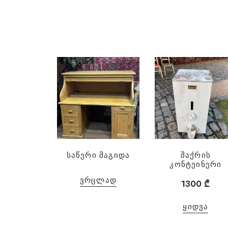
საწერი მაგიდა
შაქრის
კონტეინერი
ᲕᲠᲪᲚᲐᲓ
1300
₾
ᲧᲘᲓᲕᲐ