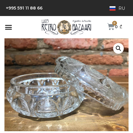
+995 591 11 88 66
RU
0
₾