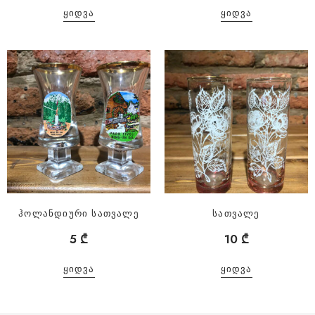
ᲧᲘᲓᲕᲐ
ᲧᲘᲓᲕᲐ
ჰოლანდიური სათვალე
სათვალე
5
₾
10
₾
ᲧᲘᲓᲕᲐ
ᲧᲘᲓᲕᲐ