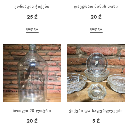
კონიაკის ჭიქები
დავჭრათ მინის თასი
25
₾
20
₾
ᲧᲘᲓᲕᲐ
ᲧᲘᲓᲕᲐ
ბოთლი 20 ლიტრი
ჭიქები და საფერფლეები
20
₾
5
₾