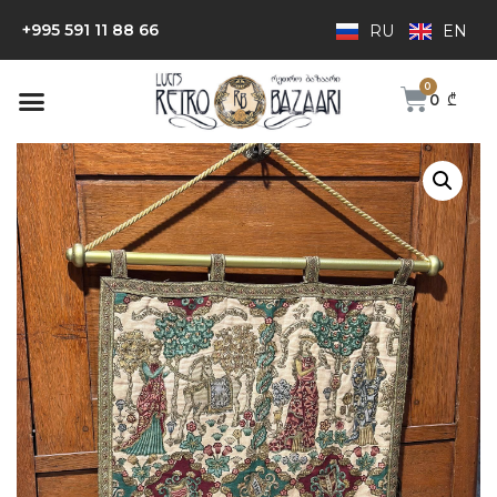
+995 591 11 88 66
RU
EN
0
₾