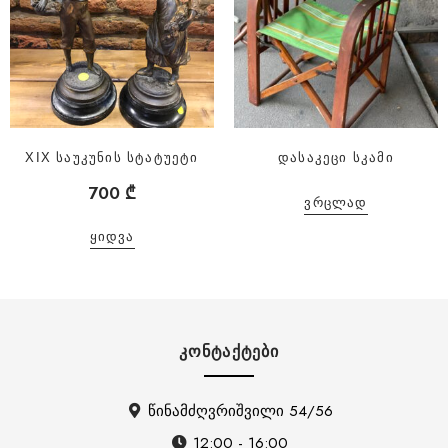
XIX საუკუნის სტატუეტი
დასაკეცი სკამი
700
₾
ᲕᲠᲪᲚᲐᲓ
ᲧᲘᲓᲕᲐ
ᲙᲝᲜᲢᲐᲥᲢᲔᲑᲘ
წინამძღვრიშვილი 54/56
12:00 - 16:00