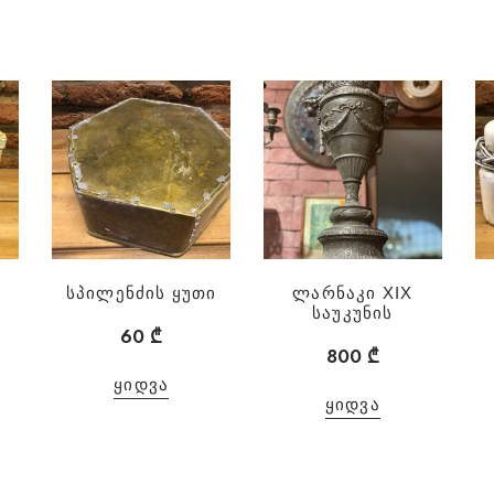
სპილენძის ყუთი
ლარნაკი XIX
საუკუნის
60
₾
800
₾
ᲧᲘᲓᲕᲐ
ᲧᲘᲓᲕᲐ