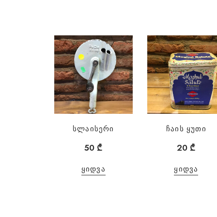
სლაისერი
ჩაის ყუთი
50
₾
20
₾
ᲧᲘᲓᲕᲐ
ᲧᲘᲓᲕᲐ