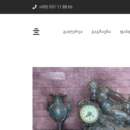
+995 591 11 88 66
ᲒᲐᲚᲔᲠᲔᲐ
ᲒᲐᲒᲖᲐᲕᲜᲐ
ᲤᲐᲡ