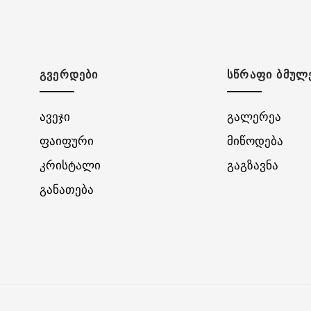
ᲒᲕᲔᲠᲓᲔᲑᲘ
ᲡᲬᲠᲐᲤᲘ ᲑᲛᲣᲚ
ავეჯი
გალერეა
ფაიფური
მიწოდება
კრისტალი
გაგზავნა
განათება