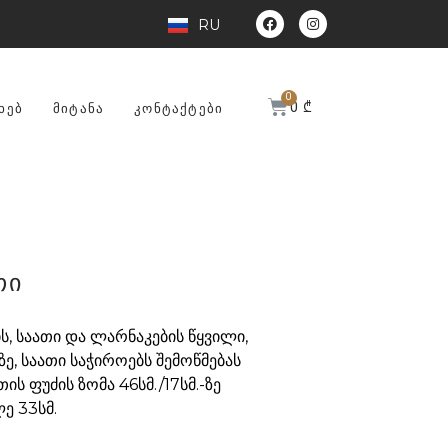
RU
0
₾
ᲮᲔᲑ
ᲛᲘᲢᲐᲜᲐ
ᲙᲝᲜᲢᲐᲥᲢᲔᲑᲘ
თი
ს, საათი და ლარნაკების წყვილი,
ე, საათი საჭიროებს შემოწმებას
ის ფუძის ზომა 46სმ./17სმ.-ზე
ე 33სმ.