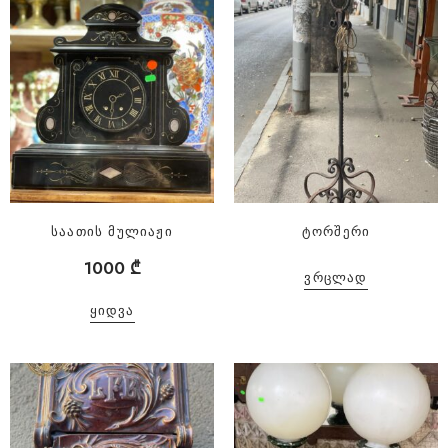
საათის მულიაჟი
ტორშერი
1000
₾
ᲕᲠᲪᲚᲐᲓ
ᲧᲘᲓᲕᲐ