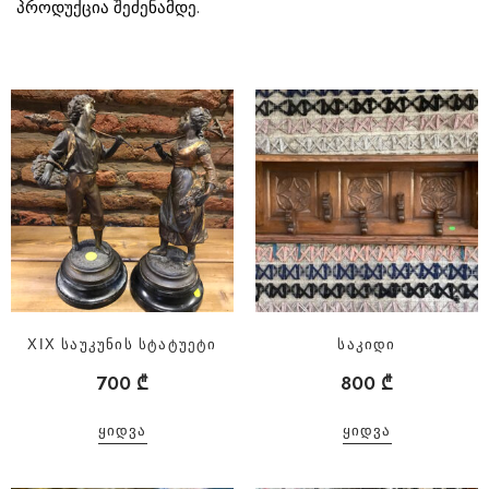
პროდუქცია შეძენამდე.
XIX საუკუნის სტატუეტი
საკიდი
700
₾
800
₾
ᲧᲘᲓᲕᲐ
ᲧᲘᲓᲕᲐ