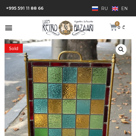
+995 591 11 88 66
RU
EN
0
₾
Sold