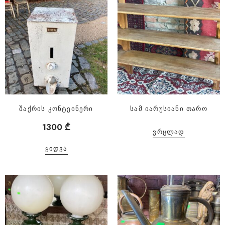
შაქრის კონტეინერი
სამ იარუსიანი თარო
1300
₾
ᲕᲠᲪᲚᲐᲓ
ᲧᲘᲓᲕᲐ