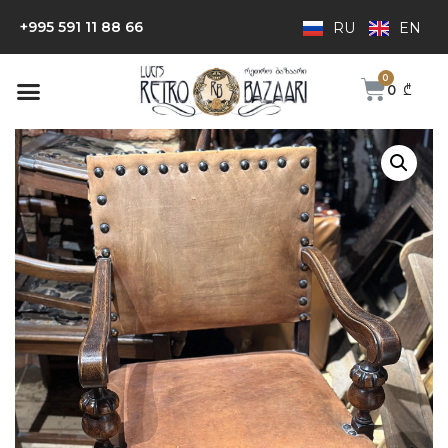
+995 591 11 88 66
RU
EN
0
₾