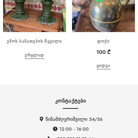
ეზოს სანათების წყვილი
დოქი
100
₾
ᲕᲠᲪᲚᲐᲓ
ᲧᲘᲓᲕᲐ
ᲙᲝᲜᲢᲐᲥᲢᲔᲑᲘ
წინამძღვრიშვილი 54/56
12:00 - 16:00