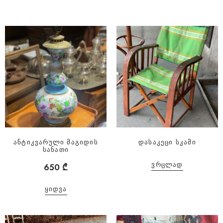
ანტიკვარული მაგიდის
დასაკეცი სკამი
სანათი
ᲕᲠᲪᲚᲐᲓ
650
₾
ᲧᲘᲓᲕᲐ