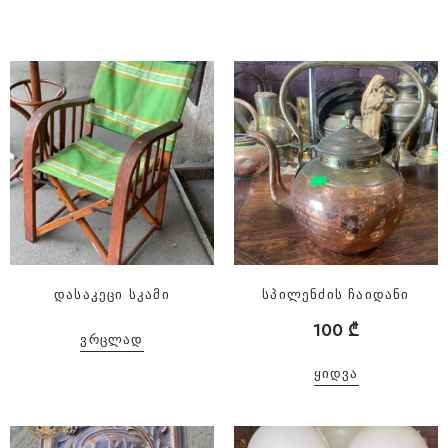
დასაკეცი სკამი
სპილენძის ჩაიდანი
100
₾
ᲕᲠᲪᲚᲐᲓ
ᲧᲘᲓᲕᲐ