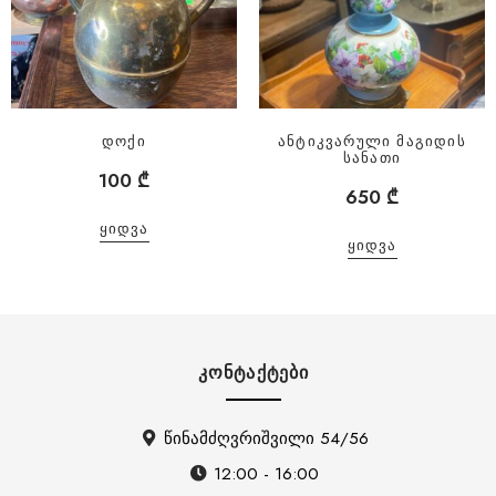
დოქი
ანტიკვარული მაგიდის
სანათი
100
₾
650
₾
ᲧᲘᲓᲕᲐ
ᲧᲘᲓᲕᲐ
ᲙᲝᲜᲢᲐᲥᲢᲔᲑᲘ
წინამძღვრიშვილი 54/56
12:00 - 16:00