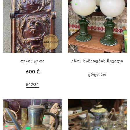
თუჯის ყუთი
ეზოს სანათების წყვილი
600
₾
ᲕᲠᲪᲚᲐᲓ
ᲧᲘᲓᲕᲐ