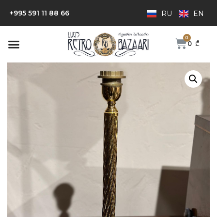
+995 591 11 88 66
RU
EN
0
₾