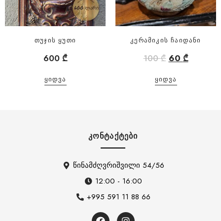
თუჯის ყუთი
კერამიკის ჩაიდანი
600
₾
100
₾
60
₾
ᲧᲘᲓᲕᲐ
ᲧᲘᲓᲕᲐ
ᲙᲝᲜᲢᲐᲥᲢᲔᲑᲘ
წინამძღვრიშვილი 54/56
12:00 - 16:00
+995 591 11 88 66