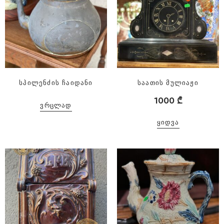
სპილენძის ჩაიდანი
საათის მულიაჟი
1000
₾
ᲕᲠᲪᲚᲐᲓ
ᲧᲘᲓᲕᲐ