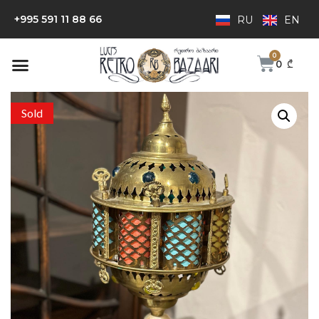
+995 591 11 88 66
RU
EN
0
₾
Sold