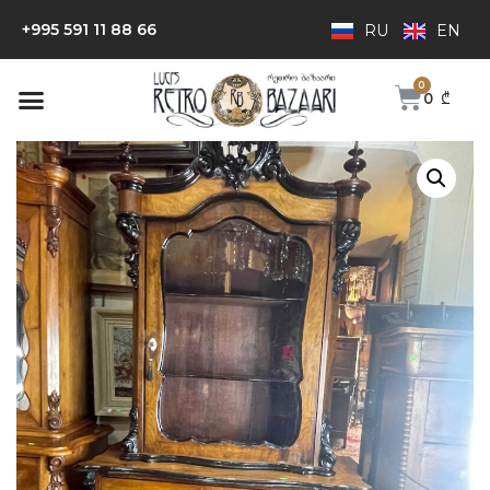
+995 591 11 88 66
RU
EN
0
₾