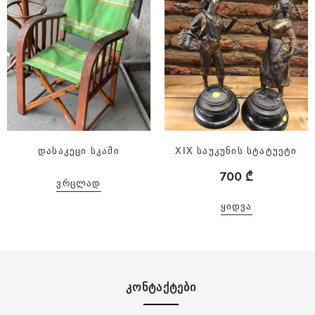
დასაკეცი სკამი
XIX საუკუნის სტატუეტი
700
₾
ᲕᲠᲪᲚᲐᲓ
ᲧᲘᲓᲕᲐ
ᲙᲝᲜᲢᲐᲥᲢᲔᲑᲘ