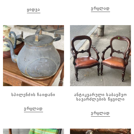
ᲕᲠᲪᲚᲐᲓ
ᲧᲘᲓᲕᲐ
სპილენძის ჩაიდანი
ანტიკვარული საბავშვო
სავარძლების წყვილი
ᲕᲠᲪᲚᲐᲓ
ᲕᲠᲪᲚᲐᲓ