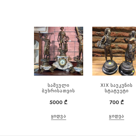
სამეული
XIX საუკუნის
ბუხრისათვის
სტატუეტი
5000
₾
700
₾
ᲧᲘᲓᲕᲐ
ᲧᲘᲓᲕᲐ