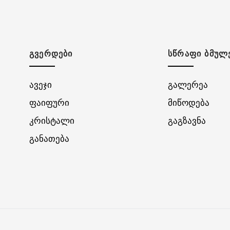
ᲒᲕᲔᲠᲓᲔᲑᲘ
ᲡᲬᲠᲐᲤᲘ ᲑᲛᲣᲚ
ავეჯი
გალერეა
ფაიფური
მიწოდება
კრისტალი
გაგზავნა
განათება