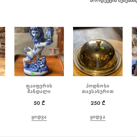
პროდუქცია შეძენამ
ფაიფურის
პოდნოსი
შანდალი
თავსახურით
50
₾
250
₾
ᲧᲘᲓᲕᲐ
ᲧᲘᲓᲕᲐ