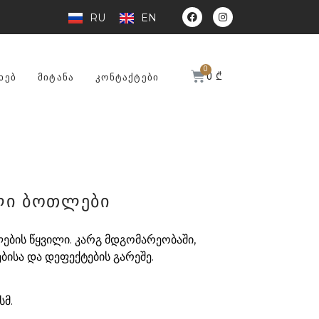
RU
EN
0
₾
ᲮᲔᲑ
ᲛᲘᲢᲐᲜᲐ
ᲙᲝᲜᲢᲐᲥᲢᲔᲑᲘ
ლი ბოთლები
ბის წყვილი. კარგ მდგომარეობაში,
ბისა და დეფექტების გარეშე.
სმ.