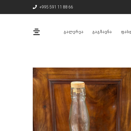
+995 591 11 88 66
ᲒᲐᲚᲔᲠᲔᲐ
ᲒᲐᲒᲖᲐᲕᲜᲐ
ᲤᲐᲡ