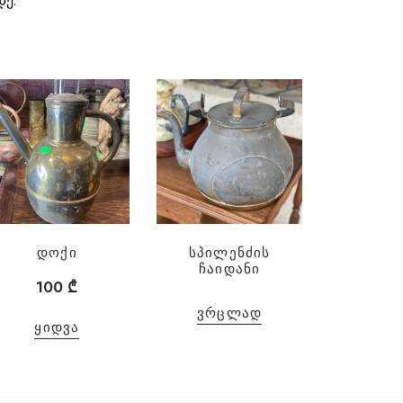
დე.
დოქი
სპილენძის
ჩაიდანი
100
₾
ᲕᲠᲪᲚᲐᲓ
ᲧᲘᲓᲕᲐ